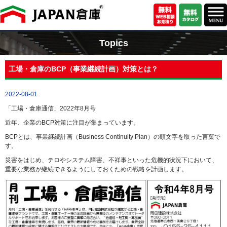
Topics
工場・倉庫のBCP（事業継続計画）対策とは？
2022-08-01
「工場・倉庫通信」2022年8月号
近年、企業のBCP対策に注目が集まっています。
BCPとは、事業継続計画（Business Continuity Plan）の頭文字を取った言葉で
す。
災害をはじめ、テロやシステム障害、不祥事といった危機的状況下において、
重要な業務が継続できるようにしておくための戦略を計画します。