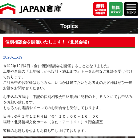
Topics
個別相談会を開催いたします！（北見会場）
2020-11-19
令和2年12月4日（金）個別相談会を開催することとなりました。
工場や倉庫の『土地探しから設計・施工まで』トータル的なご相談を受け付け
ております。
ご計画中のお客様はもちろん、いつかは建てたいとお考えのお客様はぜひ一度
お話をお聞かせください。
お申込み方法は、下記の個別相談会申込用紙に記載の上、ＦＡＸにてお申込み
をお願い致します。
もちろんお電話やメールでのお問合せも受付しております。
日時：令和２年１２月４日（金）１０：００～１６：００
場所：北見芸術文化ホール（きた・アート２１）１階会議室
皆様のお越しを心よりお待ち申し上げております。