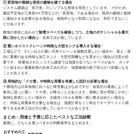
① 変形地や複雑な形状の建物を建てる場合
システム建築は「長方形」のシンプルな形状を得意としています。 そのため、
建設予定地が三角形やL字型などの「変形地」である場合や、既存の建物と複雑
に連結させる必要がある場合は、規格外となり割高になるか、対応できないこ
とがあります。
敷地の形状に合わせて
除雪スペースを確保しつつ、土地のポテンシャルを最大
限に活かしたい場合
は、在来工法が適しています。
② 重いホイストクレーンや特殊な大型タンクを導入する場合
工場などで、5トン以上の重い天井クレーンを複数設置したい場合や、屋上・屋
内に重量のある特殊な加工タンク、大型空調機などを置きたい場合は注意が必
要です。 軽量化されたシステム建築では強度が足りないケースがあり、ガッチ
リと組まれた重量鉄骨の在来工法の方が、強度確保の面で安心かつ安価になる
ことがあります。
③ 局地的な「ドカ雪」や特殊な荷重を考慮した設計が必要な場合
十勝地方は日本海側に比べると降雪量は少なめですが、低気圧の通過によって
春先に湿った重い「ドカ雪」が降ることがあります。屋根に雪が滞留しやすい
複雑な形状にしたい場合や、太陽光パネルを屋根一面に敷き詰めたい場合な
ど、特殊な荷重条件が重なる場合は、強度計算をミリ単位でオーダーメイド調
整できる在来工法の方が適しているケースがあります。
まとめ：用途と予算に応じたベストな工法診断
最後に、どちらを選ぶべきかの判断基準をまとめます。
おすすめの工