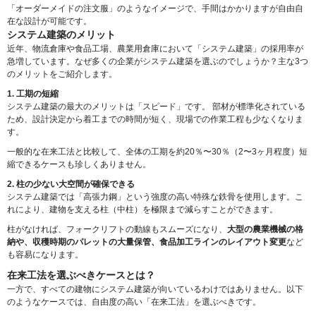
「オーダーメイドの注文服」のようなイメージで、手間はかかりますが自由自
在な設計が可能です。
システム建築のメリット
近年、物流倉庫や食品工場、農業用倉庫において「システム建築」の採用率が
急増しています。なぜ多くの企業がシステム建築を選ぶのでしょうか？主な3つ
のメリットをご紹介します。
1. 工期の短縮
システム建築の最大のメリットは「スピード」です。 部材が標準化されている
ため、設計決定から着工までの時間が短く、現場での作業工程も少なくなりま
す。
一般的な在来工法と比較して、全体の工期を約20％〜30％（2〜3ヶ月程度）短
縮できるケースも珍しくありません。
2. 柱の少ない大空間が確保できる
システム建築では「高張力鋼」という強度の高い特殊な鉄骨を使用します。こ
れにより、建物を支える柱（中柱）を極限まで減らすことができます。
柱がなければ、フォークリフトの動線もスムーズになり、
大型の農業機械の格
納や、収穫時期のパレットの大量保管、食品加工ラインのレイアウト変更
など
も容易になります。
在来工法を選ぶべきケースとは？
一方で、すべての建物にシステム建築が向いているわけではありません。以下
のようなケースでは、自由度の高い「在来工法」を選ぶべきです。