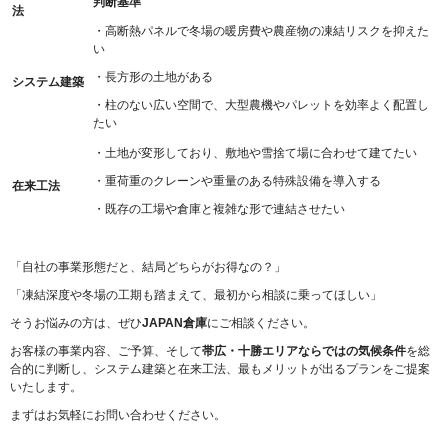
判断基準
法
・高断熱パネルで冬場の暖房費や農産物の凍結リスクを抑えた
い
・長方形の土地がある
システム建築
・柱のない広い空間で、大型農機やパレットを効率よく配置し
たい
・土地が変形しており、敷地や雪捨て場に合わせて建てたい
・重荷重のクレーンや重量のある特殊設備を導入する
在来工法
・既存の工場や倉庫と複雑な形で連結させたい
「自社の事業形態だと、結局どちらがお得なの？」
「凍結深度や冬場の工期も踏まえて、最初から相談に乗ってほしい」
そうお悩みの方は、ぜひ
JAPAN倉庫
にご相談ください。
お客様の事業内容、ご予算、そして
帯広・十勝エリアならではの気候条件
を総
合的に判断し、システム建築と在来工法、最もメリットが出るプランをご提案
いたします。
まずはお気軽にお問い合わせください。