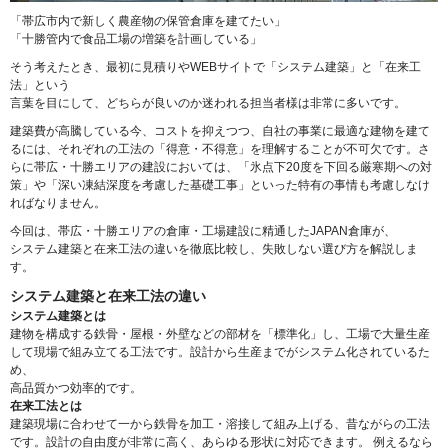
「帯広市内で新しく農産物の保管倉庫を建てたい」
「十勝管内で食品工場の増築を計画している」
そう考えたとき、最初に見積りやWEBサイトで「システム建築」と「在来工
法」という
言葉を目にして、どちらが良いのか迷われる担当者様は非常に多いです。
建築費が高騰している今、コストを抑えつつ、自社の事業に最適な建物を建て
るには、それぞれの工法の「得意・不得意」を理解することが不可欠です。さ
らに帯広・十勝エリアの建設においては、「氷点下20度を下回る厳寒期への対
策」や「深い凍結深度を考慮した基礎工事」といった特有の事情も考慮しなけ
ればなりません。
今回は、帯広・十勝エリアの倉庫・工場建設に精通したJAPAN倉庫が、
システム建築と在来工法の違いを徹底比較し、失敗しない選び方を解説しま
す。
システム建築と在来工法の違い
システム建築とは
建物を構成する鉄骨・屋根・外壁などの部材を「標準化」し、工場で大量生産
して現場で組み立てる工法です。設計から生産までがシステム化されているた
め、
高品質かつ効率的です。
在来工法とは
建築現場に合わせて一から鉄骨を加工・溶接して組み上げる、昔ながらの工法
です。設計の自由度が非常に高く、あらゆる形状に対応できます。 例えるなら